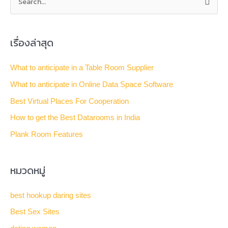
S
e
a
เรื่องล่าสุด
r
c
What to anticipate in a Table Room Supplier
h
What to anticipate in Online Data Space Software
f
Best Virtual Places For Cooperation
o
How to get the Best Datarooms in India
r
Plank Room Features
:
หมวดหมู่
best hookup daring sites
Best Sex Sites