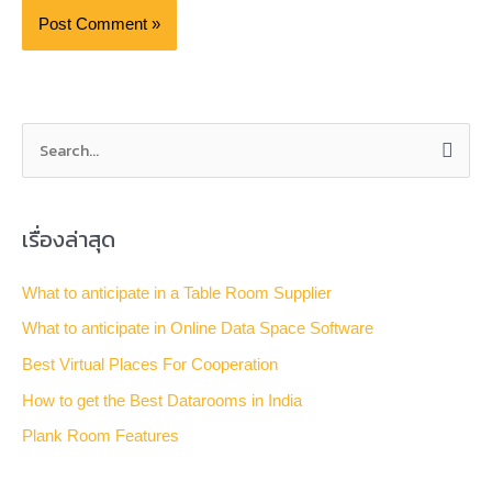
S
e
a
เรื่องล่าสุด
r
c
What to anticipate in a Table Room Supplier
h
What to anticipate in Online Data Space Software
f
Best Virtual Places For Cooperation
o
How to get the Best Datarooms in India
r
Plank Room Features
: