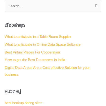
S
e
a
เรื่องล่าสุด
r
c
What to anticipate in a Table Room Supplier
h
What to anticipate in Online Data Space Software
f
Best Virtual Places For Cooperation
o
How to get the Best Datarooms in India
r
Digital Data Areas Are a Cost effective Solution for your
:
business
หมวดหมู่
best hookup daring sites