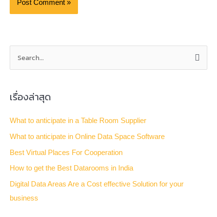
S
e
a
เรื่องล่าสุด
r
c
What to anticipate in a Table Room Supplier
h
What to anticipate in Online Data Space Software
f
Best Virtual Places For Cooperation
o
How to get the Best Datarooms in India
r
Digital Data Areas Are a Cost effective Solution for your
:
business