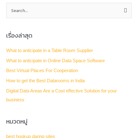
S
e
a
เรื่องล่าสุด
r
c
What to anticipate in a Table Room Supplier
h
What to anticipate in Online Data Space Software
f
Best Virtual Places For Cooperation
o
How to get the Best Datarooms in India
r
Digital Data Areas Are a Cost effective Solution for your
:
business
หมวดหมู่
best hookup daring sites