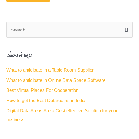
S
e
a
เรื่องล่าสุด
r
c
What to anticipate in a Table Room Supplier
h
What to anticipate in Online Data Space Software
f
Best Virtual Places For Cooperation
o
How to get the Best Datarooms in India
r
Digital Data Areas Are a Cost effective Solution for your
:
business