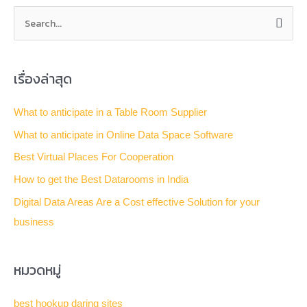
S
e
a
เรื่องล่าสุด
r
c
What to anticipate in a Table Room Supplier
h
What to anticipate in Online Data Space Software
f
Best Virtual Places For Cooperation
o
How to get the Best Datarooms in India
r
Digital Data Areas Are a Cost effective Solution for your
:
business
หมวดหมู่
best hookup daring sites