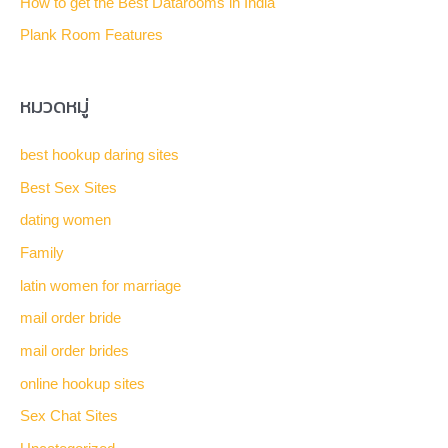
How to get the Best Datarooms in India
r
Plank Room Features
:
หมวดหมู่
best hookup daring sites
Best Sex Sites
dating women
Family
latin women for marriage
mail order bride
mail order brides
online hookup sites
Sex Chat Sites