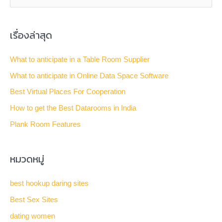
e
a
เรื่องล่าสุด
r
c
What to anticipate in a Table Room Supplier
h
What to anticipate in Online Data Space Software
f
Best Virtual Places For Cooperation
o
How to get the Best Datarooms in India
r
Plank Room Features
:
หมวดหมู่
best hookup daring sites
Best Sex Sites
dating women