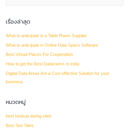
e
a
เรื่องล่าสุด
r
c
What to anticipate in a Table Room Supplier
h
What to anticipate in Online Data Space Software
f
Best Virtual Places For Cooperation
o
How to get the Best Datarooms in India
r
Digital Data Areas Are a Cost effective Solution for your
:
business
หมวดหมู่
best hookup daring sites
Best Sex Sites