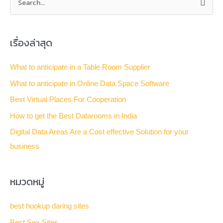
S
e
a
เรื่องล่าสุด
r
c
What to anticipate in a Table Room Supplier
h
What to anticipate in Online Data Space Software
f
Best Virtual Places For Cooperation
o
How to get the Best Datarooms in India
r
Digital Data Areas Are a Cost effective Solution for your
:
business
หมวดหมู่
best hookup daring sites
Best Sex Sites