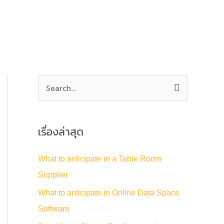
S
e
a
เรื่องล่าสุด
r
c
What to anticipate in a Table Room
h
Supplier
f
What to anticipate in Online Data Space
o
Software
r