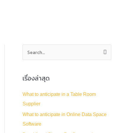
S
e
a
เรื่องล่าสุด
r
c
What to anticipate in a Table Room
h
Supplier
f
What to anticipate in Online Data Space
o
Software
r