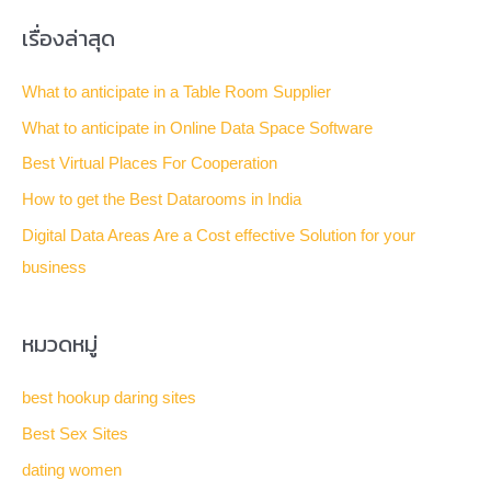
a
เรื่องล่าสุด
r
c
What to anticipate in a Table Room Supplier
h
What to anticipate in Online Data Space Software
f
Best Virtual Places For Cooperation
o
How to get the Best Datarooms in India
r
Digital Data Areas Are a Cost effective Solution for your
:
business
หมวดหมู่
best hookup daring sites
Best Sex Sites
dating women