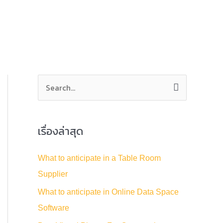
S
e
a
เรื่องล่าสุด
r
c
What to anticipate in a Table Room
h
Supplier
f
What to anticipate in Online Data Space
o
Software
r