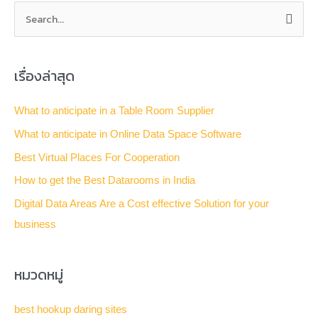
S
e
a
เรื่องล่าสุด
r
c
What to anticipate in a Table Room Supplier
h
What to anticipate in Online Data Space Software
f
Best Virtual Places For Cooperation
o
How to get the Best Datarooms in India
r
Digital Data Areas Are a Cost effective Solution for your
:
business
หมวดหมู่
best hookup daring sites