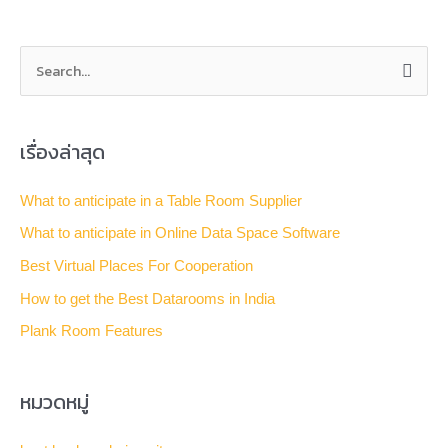
S
e
a
เรื่องล่าสุด
r
c
What to anticipate in a Table Room Supplier
h
What to anticipate in Online Data Space Software
f
Best Virtual Places For Cooperation
o
How to get the Best Datarooms in India
r
Plank Room Features
:
หมวดหมู่